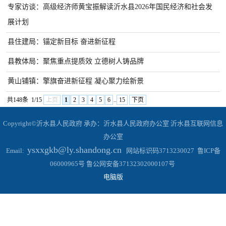
专家访谈：高级经济师黄宝振解读沂水县2026年国民经济和社会发
展计划
县住建局：锚定新目标 奋进新征程
县教体局：聚焦重点提质效 立德树人铸品牌
黄山铺镇：擎旗奋进新征程 凝心聚力绘新景
共148条
1/15
上页
1
2
3
4
5
6
..
15
下页
Copyright©沂水县人民政府 承办：沂水县人民政府办公室 沂水县互联网信息
办公室
ysxxgkb@ly.shandong.cn
Email:
网站标识码3713230027 鲁ICP备
06000965号 鲁公网安备37132302000107号
电脑版