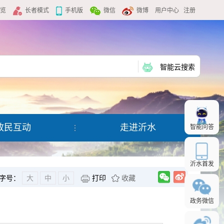
览
长者模式
手机版
微信
微博
用户中心
|
注册
政民互动
走进沂水
智能问答
沂水首发
字号：
大
中
小
打印
收藏
政务微信