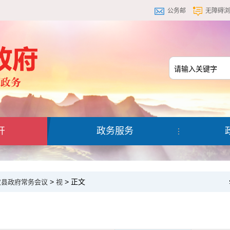
公务邮
无障碍浏
开
政务服务
>
> 正文
4次县政府常务会议
视