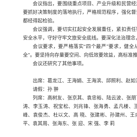
会议指出，要围绕重点项目、产业升级和民营经
要抓好决策制度的落地执行，严格规范程序，强化督
都经得起检验。
会议强调，要切实扛起安全发展重任，紧扣责任
安全水平，守好守牢文旅安全底线。要深化法治理念
会议要求，要严格落实“四个最严”要求，健全
全”。要坚持向存量要空间、向低效要效益，高标准
会议还研究了其他事项。
出席：葛龙江、王海娟、王海滨、邱照利、赵如
请假：孙 翀
列席：高树友、张京其、袁忠裕、陆云波、张朋
涛、李玉涛、祝宝松、刘兆锋、
张海勇、孟凡楼、
峰、
袁俊杰、杜以文、高 晓、张建彬、孙建州、
王
平、袁其周、张海东、
张 迎、宋 强、李 莉