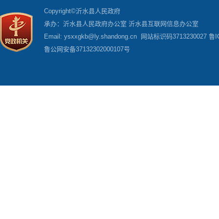
Copyright©沂水县人民政府
承办：沂水县人民政府办公室 沂水县互联网信息办公室
Email: ysxxgkb@ly.shandong.cn 网站标识码3713230027
鲁I
鲁公网安备37132302000107号