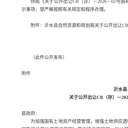
你局《关于公开出让CB（存）－2026－02
示事项，望严格按照有关规定和程序办理。
附件：沂水县自然资源和规划局关于公开出让C
（此件公开发布）
附件
沂水县
关于公开出让CB（存）－202
县政府：
为加强国有土地资产经营管理，增强土地供应透