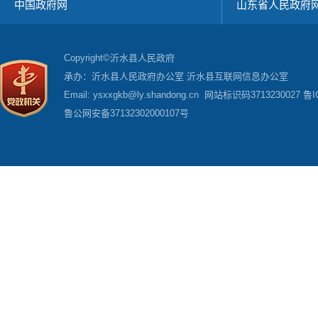
中国政府网
山东省人民政府
Copyright©沂水县人民政府
承办：沂水县人民政府办公室 沂水县互联网信息办公室
Email: ysxxgkb@ly.shandong.cn 网站标识码3713230027
鲁I
鲁公网安备37132302000107号