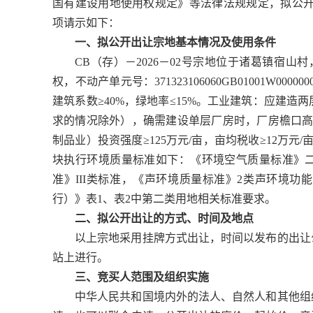
国有建设用地使用权规定》等法律法规规定，拟公开出
项请示如下：
一、拟公开出让宗地基本情况及使用条件
CB（存）－2026－02号宗地位于诸葛镇宿山
权，不动产单元号：371323106060GB01001W0
建筑系数≥40%，绿地率≤15%。工业建筑：应建
求的情况除外），确需建设单层厂房时，厂房檐口高
制品业）投资强度≥125万元/亩，亩均税收≥12万元
块执行环境质量标准如下：《环境空气质量标准》二
准》III类标准，《声环境质量标准》2类声环境
行）》表1、表2中第二类用地相关标准要求。
二、拟公开出让的方式、时间及地点
以上宗地采用挂牌方式出让，时间以发布的出让
站上进行。
三、竞买人范围及组织实施
中华人民共和国境内外的法人、自然人和其他组