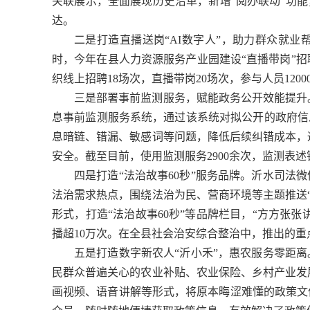
关联展示，全面展现历史沿革，新增“阅办联动”功能
达。
二是打造直播送岗“AI数字人”，助力群众就
时，今年在县人力资源服务产业园建设“直播带岗”招
织线上招聘18场次，直播带岗20场次，参与人员1200
三是部署事前监测服务，赋能政务公开效能提升
息事前监测服务系统，通过该系统对拟公开的政府信息
息暗链、错漏、敏感词等问题，降低后续纠错成本，
安全。截至目前，使用监测服务2900余次，监测表述
四是打造“法治故事60秒”服务品牌。沂水司法
法治需求热点，围绕法治为民、营商环境等主题推送“微
形式，打造“法治故事60秒”等品牌栏目，“方方张张
播超10万次。在全县社会治安综合整治中，推出的
五是打造数字新农人“沂小禾”，惠农服务零距离
民群众普遍关心的农业补贴、农业保险、乡村产业发
画视频、语音讲解等形式，将原本晦涩难懂的政策文