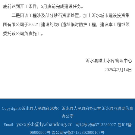
底前达到开工条件，5月底前完成建设任务。
二是
因该工程涉及部分砂石资源处置，加上沂水城市建设投资集
团有限公司于2022年建设的跋山遗址临时防护工程，建议本工程继续
委托该公司负责施工。
沂水县跋山水库管理中心
2025年2月14日
Copyright©沂水县人民政府 承办：沂水县人民政府办公室 沂水县互联网信息
办公室
ysxxgkb@ly.shandong.cn
Email:
网站标识码3713230027 鲁ICP备
06000965号 鲁公网安备37132302000107号