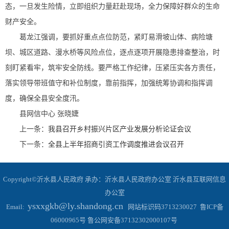
态，一旦发生险情，立即组织力量赶赴现场，全力保障好群众的生命
财产安全。
葛龙江强调，要抓好重点点位防范，紧盯易滑坡山体、病险塘
坝、城区道路、漫水桥等风险点位，逐点逐项开展隐患排查整治，时
刻盯紧看牢，筑牢安全防线。要严格工作纪律，压紧压实各方责任，
落实领导带班值守和补位制度，靠前指挥，加强统筹协调和指挥调
度，确保全县安全度汛。
县网信中心 张晓婕
上一条：
我县召开乡村振兴片区产业发展分析论证会议
下一条：
全县上半年招商引资工作调度推进会议召开
Copyright©沂水县人民政府 承办：沂水县人民政府办公室 沂水县互联网信息
办公室
ysxxgkb@ly.shandong.cn
Email:
网站标识码3713230027 鲁ICP备
06000965号 鲁公网安备37132302000107号